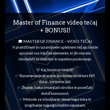
Master of Finance video tečaj
+ BONUSI!
🎓 MASTER OF FINANCE – VIDEO TEČAJ
V praktičnem in razumljivem spletnem tečaju boste
spoznali vse ključne elemente, ki jih morate
obvladati za stabilno in uspešno poslovanje.
💡 Kaj boste pridobili?
✅ Razumevanje pravilne poslovne strukture (SP,
d.o.o., korporacija).
✅ Znanje, kako zmanjšati stroške in povečati
dobičkonosnost.
✅ Metode za izboljšanje denarnega toka in
izogibanje najpogostejšim napakam.